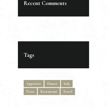
Recent Comments
Tags
Appetizer
Dinner
Italy
Pasta
Restaurant
Travel