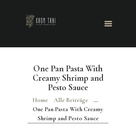
Khon Thai
Herzlich Willkommen
GALERIE
TISCHRESERVIERUNG
One Pan Pasta With
Creamy Shrimp and
Pesto Sauce
Home
Alle Beiträge
...
One Pan Pasta With Creamy
Shrimp and Pesto Sauce