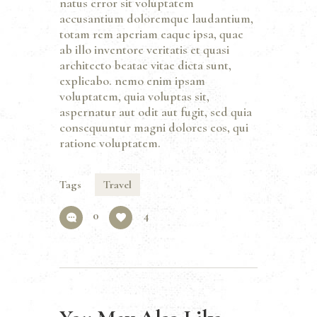
natus error sit voluptatem
accusantium doloremque laudantium,
totam rem aperiam eaque ipsa, quae
ab illo inventore veritatis et quasi
architecto beatae vitae dicta sunt,
explicabo. nemo enim ipsam
voluptatem, quia voluptas sit,
aspernatur aut odit aut fugit, sed quia
consequuntur magni dolores eos, qui
ratione voluptatem.
Tags
Travel
0
4