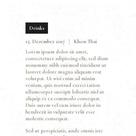
Drinks
15. Dezember 2017
Khon Thai
Lorem ipsum dolor sit amet,
consectetuer adipiscing elit, sed diam
nonummy nibh euismod tincidunt ut
laoreet dolore magna aliquam erat
volutpat. Ut wisi enim ad minim
veniam, quis nostrud exerci tation
ullamcorper suscipit lobortis nisl ut
aliquip ex ea commodo consequat.
Duis autem vel eum iriure dolor in
hendrerit in vulputate velit esse
molestie consequat.
Sed ut perspiciatis, unde omnis iste