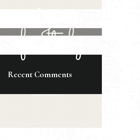
Real Taste
of Italy
Recent Comments
View Menu