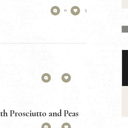
0
5
0
3
th Prosciutto and Peas
0
1