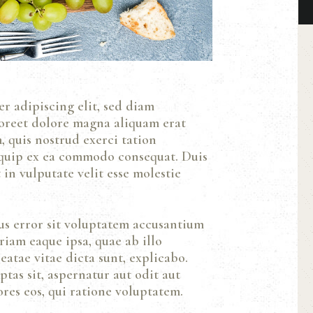
r adipiscing elit, sed diam
oreet dolore magna aliquam erat
 quis nostrud exerci tation
liquip ex ea commodo consequat. Duis
in vulputate velit esse molestie
tus error sit voluptatem accusantium
iam eaque ipsa, quae ab illo
eatae vitae dicta sunt, explicabo.
as sit, aspernatur aut odit aut
res eos, qui ratione voluptatem.