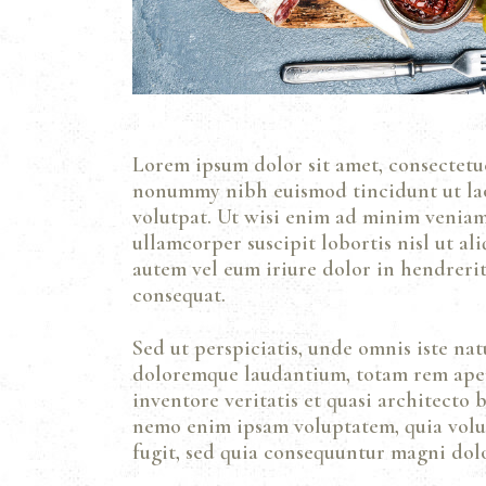
Lorem ipsum dolor sit amet, consectetue
nonummy nibh euismod tincidunt ut la
volutpat. Ut wisi enim ad minim veniam,
ullamcorper suscipit lobortis nisl ut a
autem vel eum iriure dolor in hendrerit 
consequat.
Sed ut perspiciatis, unde omnis iste na
doloremque laudantium, totam rem aper
inventore veritatis et quasi architecto b
nemo enim ipsam voluptatem, quia volupt
fugit, sed quia consequuntur magni dolo