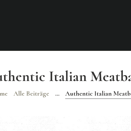
GALERIE
TISCHRESERVIE
Khon Thai
RUNG
Herzlich Willkommen
thentic Italian Meatba
me
Alle Beiträge
...
Authentic Italian Meatb