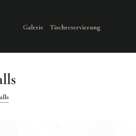
Galerie
Tischreservierung
lls
alls