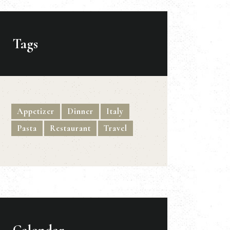
Tags
Appetizer
Dinner
Italy
Pasta
Restaurant
Travel