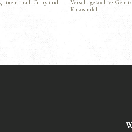
grünem thail. Curry und
Versch. gekochtes Gemüse
Kokosmilch
W