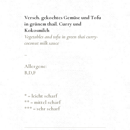
Versch. gekochtes Gemüse und Tofu
in grünem thail. Curry und
Kokosmilch
Vegetables and tofu in green thai curry-
coconut milk sauce
–
Allergene:
B,D,F
*
= leicht scharf
**
= mittel scharf
***
= sehr scharf