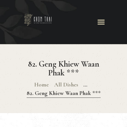
Khon Thai
Herzlich Willkommen
GALERIE
TISCHRESERVIERUNG
82. Geng Khiew Waan
Phak ***
Home
All Dishes
...
82. Geng Khiew Waan Phak ***