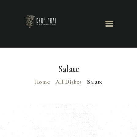
Khon Thai
Herzlich Willkommen
GALERIE
TISCHRESERVIERUNG
Salate
Home
All Dishes
Salate