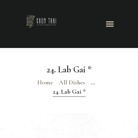
Khon Thai
Herzlich Willkommen
GALERIE
TISCHRESERVIERUNG
24. Lab Gai *
Home
All Dishes
...
24. Lab Gai *