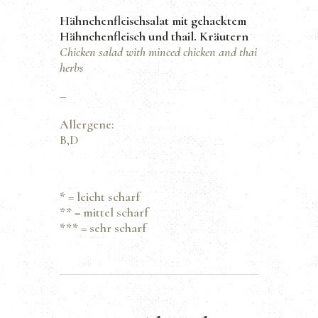
Hähnchenfleischsalat mit gehacktem
Hähnchenfleisch und thail. Kräutern
Chicken salad with minced chicken and thai
herbs
–
Allergene:
B,D
*
= leicht scharf
**
= mittel scharf
***
= sehr scharf