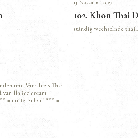
13. November 2019
n
102. Khon Thai D
ständig wechselnde thail
ilch und Vanilleeis Thai
 vanilla ice cream –
** = mittel scharf *** =