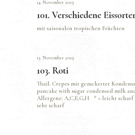
14. November 2019
101. Verschiedene Eissorte
mit saisonalen tropischen Früchten
13. November 2019
103. Roti
Thail. Crepes mit gezuckerter Kondensm
pancake with sugar condensed milk and
Allergene: A,C,E,G,H * = leicht scharf 
sehr scharf