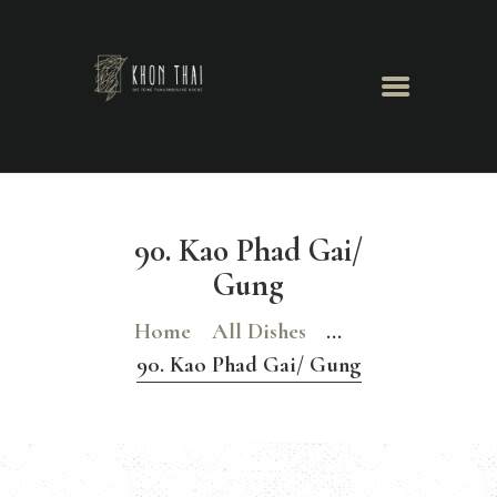
Khon Thai
Herzlich Willkommen
GALERIE
TISCHRESERVIERUNG
90. Kao Phad Gai/
Gung
Home
All Dishes
...
90. Kao Phad Gai/ Gung