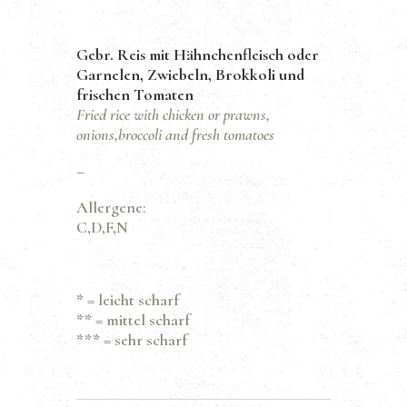
Gebr. Reis mit Hähnchenfleisch oder
Garnelen, Zwiebeln, Brokkoli und
frischen Tomaten
Fried rice with chicken or prawns,
onions,broccoli and fresh tomatoes
–
Allergene:
C,D,F,N
*
= leicht scharf
**
= mittel scharf
***
= sehr scharf