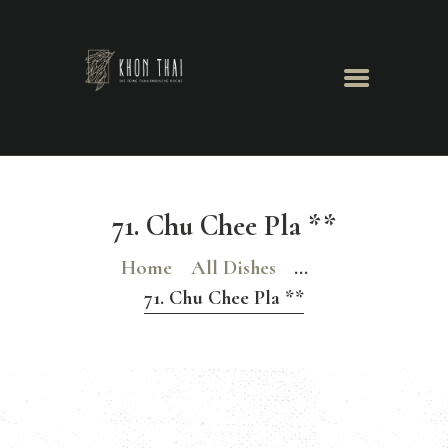
Khon Thai
Herzlich Willkommen
GALERIE
TISCHRESERVIERUNG
71. Chu Chee Pla **
Home
All Dishes
...
71. Chu Chee Pla **