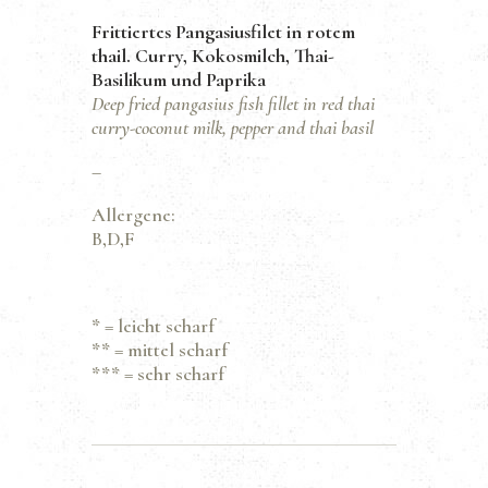
Frittiertes Pangasiusfilet in rotem
thail. Curry, Kokosmilch, Thai-
Basilikum und Paprika
Deep fried pangasius fish fillet in red thai
curry-coconut milk, pepper and thai basil
–
Allergene:
B,D,F
*
= leicht scharf
**
= mittel scharf
***
= sehr scharf